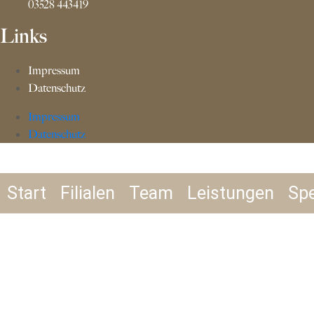
03528 443419
Links
Impressum
Datenschutz
Impressum
Datenschutz
Start
Filialen
Team
Leistungen
Spe